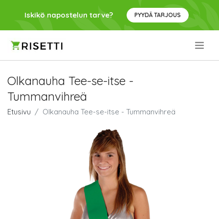
Iskikö napostelun tarve?
PYYDÄ TARJOUS
.
Olkanauha Tee-se-itse -
Tummanvihreä
Etusivu
Olkanauha Tee-se-itse - Tummanvihreä