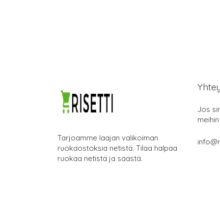
Yhte
Jos si
meihin
Tarjoamme laajan valikoiman
info@ri
ruokaostoksia netistä. Tilaa halpaa
ruokaa netistä ja säästä.