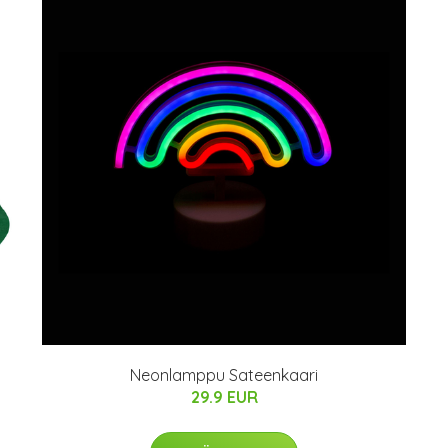
Neonlamppu Sateenkaari
29.9 EUR