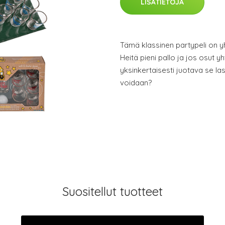
LISÄTIETOJA
Tämä klassinen partypeli on y
Heitä pieni pallo ja jos osut y
yksinkertaisesti juotava se las
voidaan?
Suositellut tuotteet