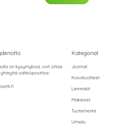
ydenotto
Kategoriat
nulla on kysymyksiä, voit ottaa
Juomat
 yhteyttä sähköpostitse:
Kuivatuotteet
setti.fi
Lemmikit
Makeiset
Tuotemerkit
Urheilu