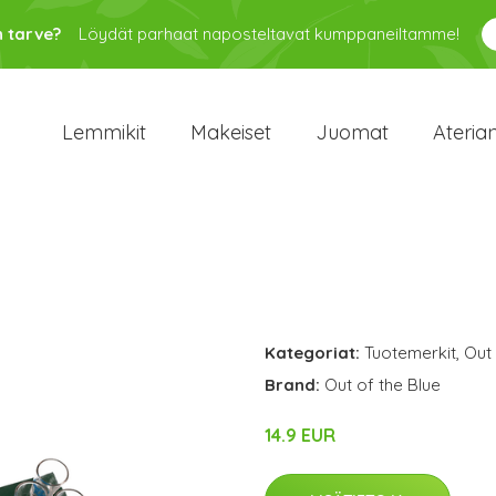
n tarve?
Löydät parhaat naposteltavat kumppaneiltamme!
Lemmikit
Makeiset
Juomat
Ateria
Kategoriat:
Tuotemerkit
,
Out 
Brand:
Out of the Blue
14.9 EUR