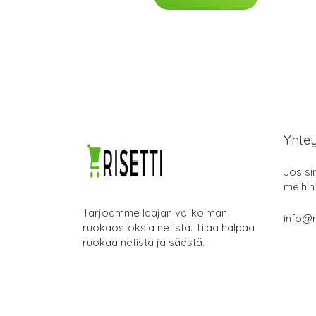
Yhte
Jos si
meihin
Tarjoamme laajan valikoiman
info@ri
ruokaostoksia netistä. Tilaa halpaa
ruokaa netistä ja säästä.