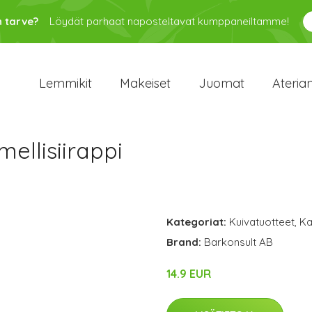
n tarve?
Löydät parhaat naposteltavat kumppaneiltamme!
Lemmikit
Makeiset
Juomat
Ateria
ellisiirappi
Kategoriat:
Kuivatuotteet
,
Ka
Brand:
Barkonsult AB
14.9 EUR