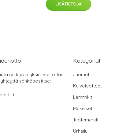
LISÄTIETOJA
ydenotto
Kategoriat
nulla on kysymyksiä, voit ottaa
Juomat
 yhteyttä sähköpostitse:
Kuivatuotteet
setti.fi
Lemmikit
Makeiset
Tuotemerkit
Urheilu