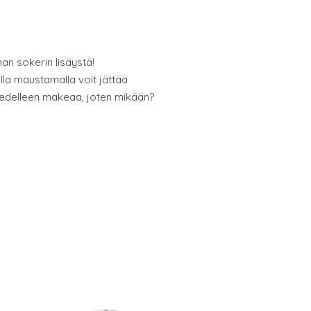
man sokerin lisäystä!
illa maustamalla voit jättää
 edelleen makeaa, joten mikään?